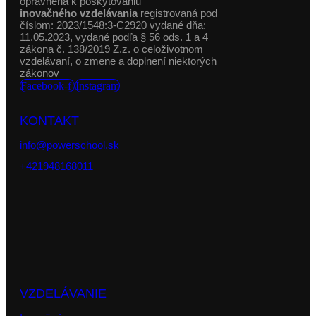
oprávnená k poskytovaniu
inovačného vzdelávania
registrovaná pod
číslom: 2023/1548:3-C2920 vydané dňa:
11.05.2023, vydané podľa § 56 ods. 1 a 4
zákona č. 138/2019 Z.z. o celoživotnom
vzdelávaní, o zmene a doplnení niektorých
zákonov
Facebook-f
Instagram
KONTAKT
info@powerschool.sk
+421948168011
VZDELÁVANIE