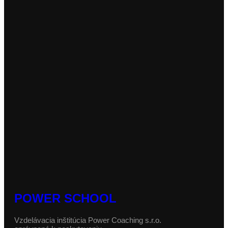
Termín:
Aktualizačné vzdelávanie
Ako predísť šikane na školách
Vyberte si tento kurz, aby ste sa naučili efektívne predchádzať
šikane, vytvárať bezpečné prostredie pre vašich žiakov a
zabezpečili, že…
€
188
s DPH
Termín:
Aktualizačné vzdelávanie
Ako spájať generácie s rešpektujúcou
komunikáciou
Tento kurz pomôže pedagógom preklenúť rozdiely medzi
generáciami v škole a naučí ich, ako pomocou rešpektujúcej
komunikácie podporiť spoluprácu a…
€
188
s DPH
Termín:
POWER SCHOOL
Vzdelávacia inštitúcia Power Coaching s.r.o.