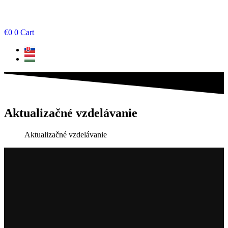
€
0
0
Cart
Aktualizačné vzdelávanie
Aktualizačné vzdelávanie
Aktualizačné vzdelávanie
Techniky na upokojenie emócií
Tento kurz pomôže učiteľom získať potrebné nástroje a
sebavedomie na efektívnu prácu s emóciami študentov, čo prispeje k
lepšiemu učebnému…
€
188
s DPH
Termín: